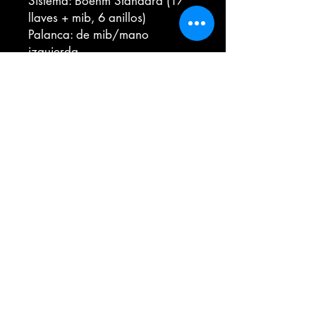
Sistema: Boehm Standard (17
llaves + mib, 6 anillos)
Palanca: de mib/mano
izquierda.
Material: Cuerpos, barriletes y
campana en ébano natural.
Llaves: en maillechort plateado.
Zapatillas: de cuero, con
resonador metálico en los
graves.
Zapatillas: de goretex para el
resto a excepción de la llave
doceava en corcho
Espigas: macho y hembra con
casquillo metálico interior.
Muelles: de aguja en acero
inoxidable
Estuche: Privilège
Aros de la campana bicolores: